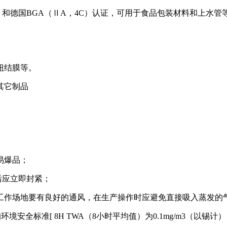
）和德国
BGA
（
ⅡA
，
4C
）认证，可用于食品包装材料和上水管
扭结膜等。
其它制品
易爆品；
后应立即封紧；
工作场地要有良好的通风，在生产操作时应避免直接吸入蒸发的
的环境安全标准
[ 8H TWA
（
8
小时平均值）为
0.1mg/m3
（以锡计）