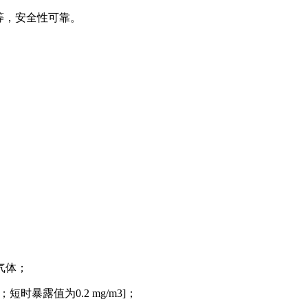
等，安全性可靠。
气体；
；短时暴露值为
0.2 mg/m3]
；