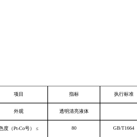
项目
指标
执行标准
外观
透明清亮液体
80
GB/T1664
色度（
Pt-Co
号）
≤