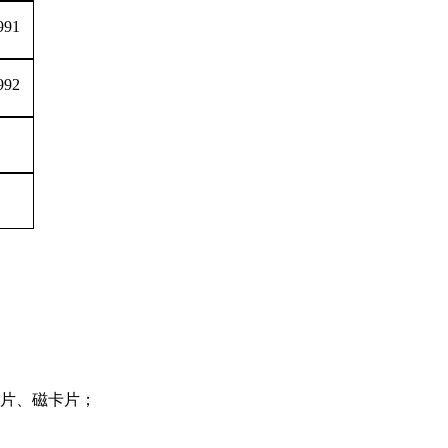
991
992
片、磁卡片；