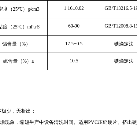
1.16±0.02
GB/T13216.5-1
密度（
25℃
）
g/cm3
60-90
GB/T12008.8-1
粘度（
25℃
）
mPa∙S
17.5±0.5
锡含量（
%
）
碘滴定法
10.5
硫含量（
%
）
≥
碘滴定法
体极少，无析出；
结垢现象，缩短生产中设备清洗时间。适用
PVC
压延硬片、挤出硬