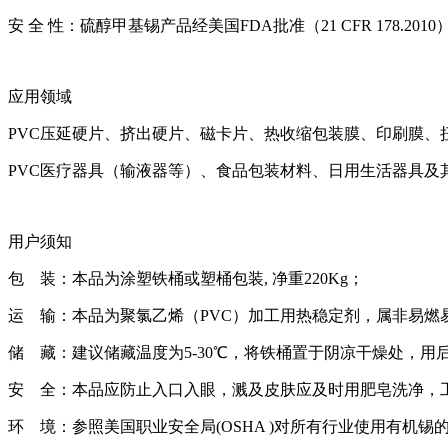
安 全 性：硫醇甲基锡产品经美国
FDA
批准（
21 CFR 178.2010
应用领域
PVC
压延硬片、挤出硬片、磁卡片、热收缩包装膜、印刷膜、
PVC
医疗器具（输液器等）、食品包装材料、日用生活器具及
用户须知
包
装：本品为涂塑铁桶或塑桶包装
,
净重
220Kg
；
运
输：本品为聚氯乙烯（
PVC
）加工用热稳定剂，属非易燃
储
藏：建议储藏温度为
5-30℃
，将铁桶置于阴凉干燥处，用
安
全：本品应防止入口入眼，溅及皮肤应及时用肥皂洗净，
环
境：参照美国职业安全局
(OSHA )
对所有行业使用有机锡