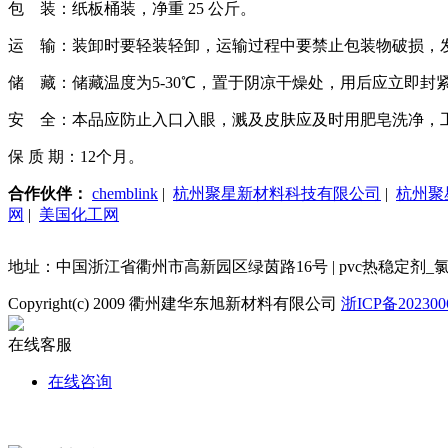
包
装：纸板桶装，净重
25
公斤。
运
输：装卸时要轻装轻卸，运输过程中要禁止包装物破损，
储
藏：储藏温度为
5-30℃
，置于阴凉干燥处，用后应立即封
安
全：本品应防止入口入眼，溅及皮肤应及时用肥皂洗净，
保 质 期：
12
个月。
合作伙伴：
chemblink
|
杭州聚星新材料科技有限公司
|
杭州聚
网
|
美国化工网
地址：中国浙江省衢州市高新园区绿茵路16号 | pvc热稳定剂_氯化甲基锡 电话：86-5
Copyright(c) 2009 衢州建华东旭新材料有限公司
浙ICP备202300
在线客服
在线咨询