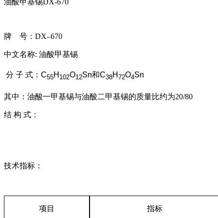
油酸甲基锡DX-670
牌
号：
DX–670
中文名称
:
油酸甲基锡
分 子 式：
C
H
O
Sn
和
C
H
O
Sn
55
102
12
38
72
4
其中：油酸一甲基锡与油酸二甲基锡的质量比约为
20/80
结 构 式：
技术指标：
项目
指标