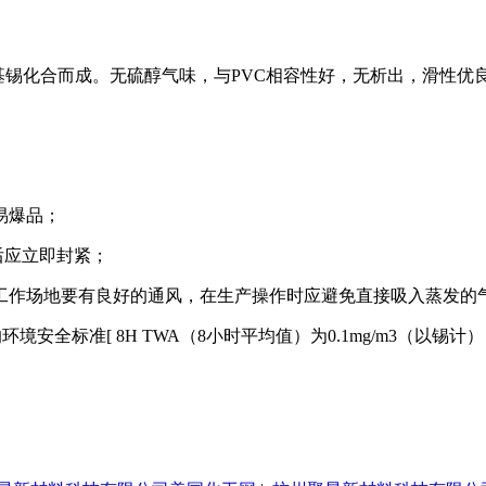
基锡化合而成。无硫醇气味，与
PVC
相容性好，无析出，滑性优
易爆品；
后应立即封紧；
工作场地要有良好的通风，在生产操作时应避免直接吸入蒸发的
的环境安全标准
[ 8H TWA
（
8
小时平均值）为
0.1mg/m3
（以锡计）