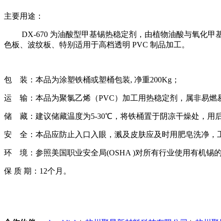
主要用途：
DX-670
为油酸型甲基锡热稳定剂，由植物油酸与氧化甲
色板、波纹板、特别适用于高档透明
PVC
制品加工。
包
装：本品为涂塑铁桶或塑桶包装
,
净重
200Kg
；
运
输：本品为聚氯乙烯（
PVC
）加工用热稳定剂，属非易燃
储
藏：建议储藏温度为
5-30℃
，将铁桶置于阴凉干燥处，用
安
全：本品应防止入口入眼，溅及皮肤应及时用肥皂洗净，
环
境：参照美国职业安全局
(OSHA )
对所有行业使用有机锡
保 质 期：
12
个月。